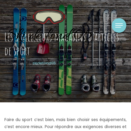
Les 4 meilleurs magasins d’articles
de sport
30 avril 2021
|
skidefond05
|
0 Commentaires
Faire du sport c’est bien, mais bien choisir ses équipements,
c’est encore mieux. Pour répondre aux exigences diverses et