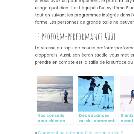
Si vous avez un petit logement, le proform city 
usage quotidien. Il est équipé d’un système Bl
tout en suivant les programmes intégrés dans l’ap
forme. Les personnes de grande taille ne peuvent 
Le proform-performance 400i
La vitesse du tapis de course proform-performa
d’appareils. Aussi, son écran tactile vous met e
prendre en compte est la taille de la surface du
Nos conseils
Des vacances
S’ent
pour skier en
au ski, comment
avant
toute liberté
se préparer?
proch
saison
«
Comment se préparer à la saison de ski ?