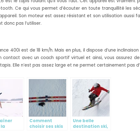
L6 est le tapis roulant qu’il vous faut. Cet appareil est vraiment 
uetooth. Ce qui vous permet d’écouter en toute tranquillité les 
pareil. Son moteur est assez résistant et son utilisation aussi fa
donc pas l’utiliser.
nce 400i est de 18 km/h. Mais en plus, il dispose d’une inclina
n contact avec un coach sportif virtuel et ainsi, vous assurez d
 tapis. Elle n’est pas assez large et ne permet certainement pas d
raîner
Comment
Une belle
 la
choisir ses skis
destination ski,
aine
de fond ?
l’Alpe d’Huez
 de ski.