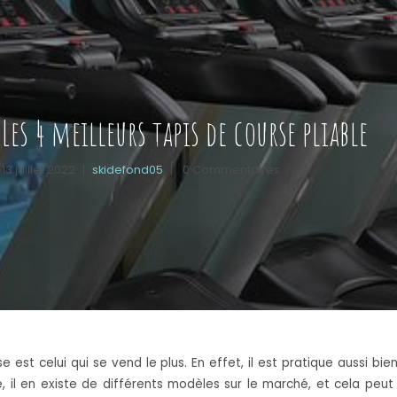
Les 4 meilleurs tapis de course pliable
13 juillet 2022
|
skidefond05
|
0 Commentaires
se est celui qui se vend le plus. En effet, il est pratique aussi b
se, il en existe de différents modèles sur le marché, et cela p