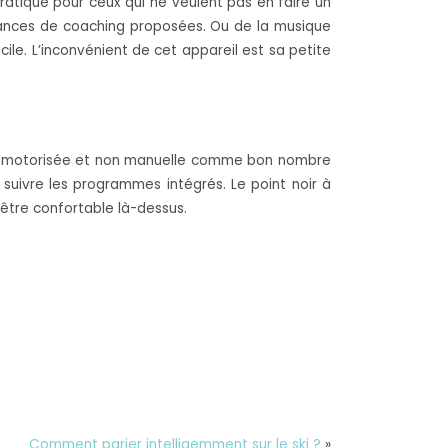
pratique pour ceux qui ne veulent pas en faire un
séances de coaching proposées. Ou de la musique
cile. L’inconvénient de cet appareil est sa petite
ison motorisée et non manuelle comme bon nombre
e suivre les programmes intégrés. Le point noir à
’être confortable là-dessus.
Comment parier intelligemment sur le ski ?
»