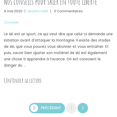
Nos conseils pour skier en toute liberté
4 mai 2020
|
skidefond05
|
0 Commentaires
Conseils
Le ski est un sport, ce qui veut dire que celui-ci demande une
initiation avant d’attaquer la montagne. Il existe des stades
de ski, que vous pouvez vous abonner et vous entraîner. Et
puis, savoir bien ajuster son matériel de ski est également
une chose à apprendre à l’avance. On est conscient le
danger du …
« Nos conseils pour skier en toute liberté
Continuer la lecture
Pagination des publications
PRÉCÉDENT
1
2